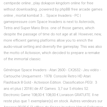
centipede online , play dokapon kingdom online for free
without downloading , powered by phpBB free arcade games
online , mortal kombat 3 … Space Invaders - PC |
gamepressure.com Space Invaders is next to Asteroids,
Tetris and Super Mario Bros. one of those games, which
despite the passage of time do not age at all. However, new,
more efficient gaming platforms allow you to enrich the
audio-visual setting and diversify the gameplay. This was also
the motto of Activision, which decided to prepare a remake
of the immortal classic.
Générique Space Invaders - Atari 2600 - CX2632 - Jeu vidéo -
Cartouche Uniquement - 1978. Console Retro HD Atari:
Flashback 8 Gold - Activision Edition. Classification PEGI : 3
ans et plus | 2018 | de AT Games. 3,7 sur 5 étoiles 52.
Electronic Game 108,00 € 108,00 € Livraison GRATUITE. Il ne
reste plus que 1 exemplaire(s) en stock. Autres vendeurs sur