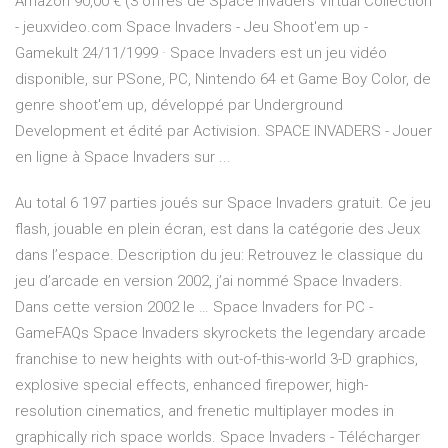
Amazon 90,00 € (3 offres de Space Invaders Virtual Collection
- jeuxvideo.com Space Invaders - Jeu Shoot'em up -
Gamekult 24/11/1999 · Space Invaders est un jeu vidéo
disponible, sur PSone, PC, Nintendo 64 et Game Boy Color, de
genre shoot'em up, développé par Underground
Development et édité par Activision. SPACE INVADERS - Jouer
en ligne à Space Invaders sur ...
Au total 6 197 parties joués sur Space Invaders gratuit. Ce jeu
flash, jouable en plein écran, est dans la catégorie des Jeux
dans l’espace. Description du jeu: Retrouvez le classique du
jeu d’arcade en version 2002, j’ai nommé Space Invaders.
Dans cette version 2002 le … Space Invaders for PC -
GameFAQs Space Invaders skyrockets the legendary arcade
franchise to new heights with out-of-this-world 3-D graphics,
explosive special effects, enhanced firepower, high-
resolution cinematics, and frenetic multiplayer modes in
graphically rich space worlds. Space Invaders - Télécharger