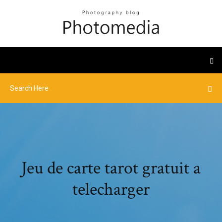
Jeu de carte tarot gratuit a
telecharger