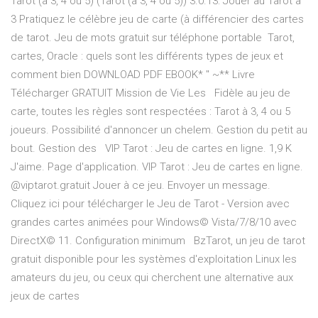
Tarot (à 3, 4 ou 5) (Tarot (à 3, 4 ou 5)) 3.0.13: Jouer au Tarot à
3 Pratiquez le célèbre jeu de carte (à différencier des cartes
de tarot. Jeu de mots gratuit sur téléphone portable Tarot,
cartes, Oracle : quels sont les différents types de jeux et
comment bien DOWNLOAD PDF EBOOK* " ~** Livre
Télécharger GRATUIT Mission de Vie Les Fidèle au jeu de
carte, toutes les règles sont respectées : Tarot à 3, 4 ou 5
joueurs. Possibilité d'annoncer un chelem. Gestion du petit au
bout. Gestion des VIP Tarot : Jeu de cartes en ligne. 1,9 K
J'aime. Page d'application. VIP Tarot : Jeu de cartes en ligne.
@viptarot.gratuit Jouer à ce jeu. Envoyer un message.
Cliquez ici pour télécharger le Jeu de Tarot - Version avec
grandes cartes animées pour Windows© Vista/7/8/10 avec
DirectX© 11. Configuration minimum BzTarot, un jeu de tarot
gratuit disponible pour les systèmes d'exploitation Linux les
amateurs du jeu, ou ceux qui cherchent une alternative aux
jeux de cartes